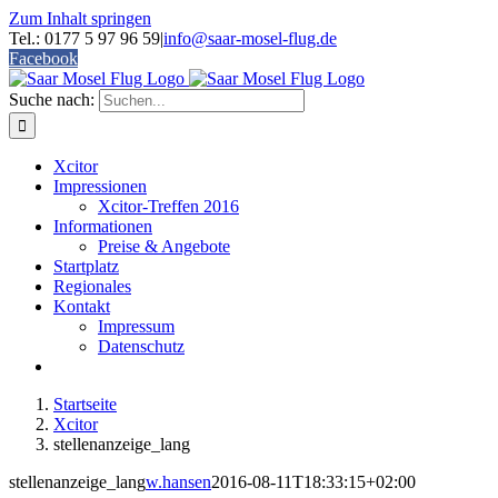
Zum Inhalt springen
Tel.: 0177 5 97 96 59
|
info@saar-mosel-flug.de
Facebook
Suche nach:
Xcitor
Impressionen
Xcitor-Treffen 2016
Informationen
Preise & Angebote
Startplatz
Regionales
Kontakt
Impressum
Datenschutz
Startseite
Xcitor
stellenanzeige_lang
stellenanzeige_lang
w.hansen
2016-08-11T18:33:15+02:00