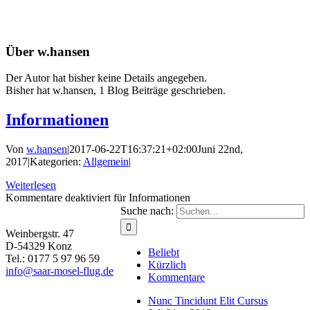
Über
w.hansen
Der Autor hat bisher keine Details angegeben.
Bisher hat w.hansen, 1 Blog Beiträge geschrieben.
Informationen
Von
w.hansen
|
2017-06-22T16:37:21+02:00
Juni 22nd,
2017
|
Kategorien:
Allgemein
|
Weiterlesen
Kommentare deaktiviert
für Informationen
Suche nach:
Weinbergstr. 47
D-54329 Konz
Beliebt
Tel.: 0177 5 97 96 59
Kürzlich
info@saar-mosel-flug.de
Kommentare
Nunc Tincidunt Elit Cursus