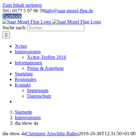
Zum Inhalt springen
Tel.: 0177 5 97 96 59
|
info@saar-mosel-flug.de
Facebook
Suche nach:
Xcitor
Impressionen
Xcitor-Treffen 2016
Informationen
Preise & Angebote
Startplatz
Regionales
Kontakt
Impressum
Datenschutz
Startseite
Impressionen
dia show 4a
dia show 4a
Christiane Anschütz-Baltes
2019-10-30T12:31:50+01:00